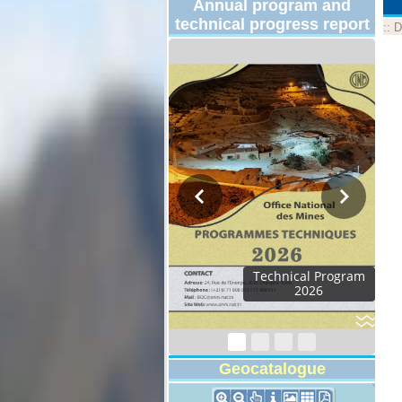
Annual program and
technical progress report
::
D
Technical Program
2026
Geocatalogue