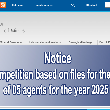
[
]
[Site map]
[Contact]
Mineral Resources
Laboratories and analysis
Geological heritage
Doc. & E