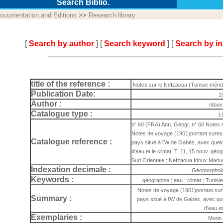
Search Biblio.
ocumentation and Editions
>>
Research library
[
Search by author
] [
Search keyword
] [
Search by i
title of the reference :
Notes sur le Nefzaoua (Tunisie mérid
Publication Date:
1
Author :
Idoux
Catalogue type :
L
n° 60 (FRA) Ann. Géogr. n° 60 Notes s
Notes de voyage (1901)portant surtou
Catalogue reference :
pays situé à l'W de Gabès, avec quel
d'eau et le climat. T. 11, 15 nouv. géog
Sud Orientale ; Nefzaoua Idoux Mari
Indexation decimale :
Géomorpholo
Keywords :
géographie ; eau ; climat ; Tunisi
Notes de voyage (1901)portant sur
Summary :
pays situé à l'W de Gabès, avec qu
d'eau et
Exemplaries :
Morin