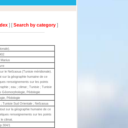
ndex
] [
Search by category
]
ionale).
902
 Marius
ivre
ur le Nefzaoua (Tunisie méridionale).
t sur la géographie humaine de ce
ques renseignements sur les points
raphie ; eau ; climat ; Tunisie ; Tunisie
us Géomorphologie, Pédologie
gie, Pédologie
e ; Tunisie Sud Orientale ; Nefzaoua
tout sur la géographie humaine de ce
elques renseignements sur les points
 le climat.
 p.304/1