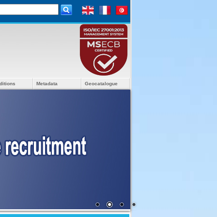
ditions
Metadata
Geocatalogue