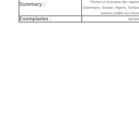
Tinrhert et évocation des rappor
Summary :
(Damergou, Soudan, Nigeria, Tarfaya)
auteurs publiés aux Annal
Exemplaries :
MORIN