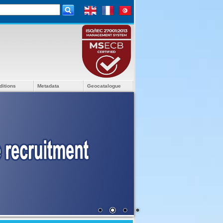
ditions
Metadata
Geocatalogue