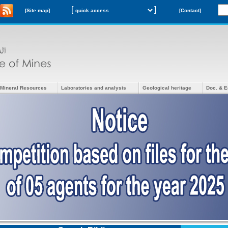
[
]
[Site map]
[Contact]
Mineral Resources
Laboratories and analysis
Geological heritage
Doc. & E