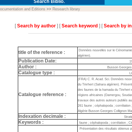
Search Biblio.
ocumentation and Editions
>>
Research library
[
Search by author
] [
Search keyword
] [
Search by i
Données nouvelles sur le Cénomanien 
title of the reference :
algérien).
Publication Date:
1
Author :
Busson Georges,
Catalogue type :
L
(FRA) C. R. Acad. Sci. Données nouve
du Tinrhert (Sahara algérien). Présent
des faunes de la hamada du Tinrhert 
Catalogue reference :
régions africaines (Damergou, Soudan, 
travaux des autres auteurs publiés au
261 faune ; céphalopoda ; corrélation
Algérie Busson Georges Collignon Mau
Indexation decimale :
Strat
Keywords :
faune ; céphalopoda ; corrélation ; C
Présentation des résultats obtenus 