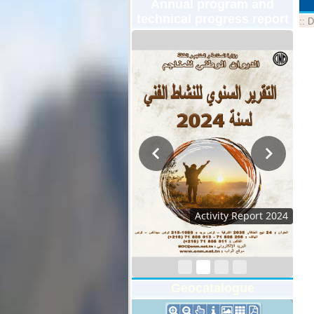
Annual program and
technical progress report
::
D
Activity Report 2024
Geocatalogue