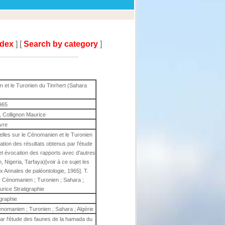
ndex
] [
Search by category
]
et le Turonien du Tinrhert (Sahara
965
 Collignon Maurice
ivre
lles sur le Cénomanien et le Turonien
ation des résultats obtenus par l'étude
et évocation des rapports avec d'autres
Nigeria, Tarfaya)[voir à ce sujet les
x Annales de paléontologie, 1965]. T.
 ; Cénomanien ; Turonien ; Sahara ;
rice Stratigraphie
igraphie
énomanien ; Turonien ; Sahara ; Algérie
par l'étude des faunes de la hamada du