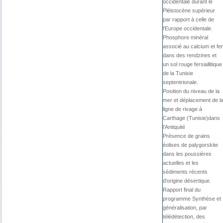
occidentale durant le
Pléistocène supérieur
par rapport à celle de
l'Europe occidentale.
Phosphore minéral
associé au calcium et fer
dans des rendzines et
un sol rouge fersiallitique
de la Tunisie
septentrionale.
Position du niveau de la
mer et déplacement de l
ligne de rivage à
Carthage (Tunisie)dans
l'Antiquité
Présence de grains
éolises de palygorskite
dans les poussières
actuelles et les
sédiments récents
d'origine désertique.
Rapport final du
programme Synthèse et
généralisation, par
télédétection, des