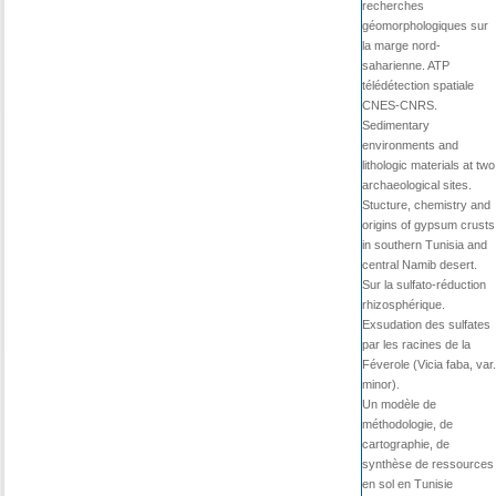
recherches
géomorphologiques sur
la marge nord-
saharienne. ATP
télédétection spatiale
CNES-CNRS.
Sedimentary
environments and
lithologic materials at two
archaeological sites.
Stucture, chemistry and
origins of gypsum crusts
in southern Tunisia and
central Namib desert.
Sur la sulfato-réduction
rhizosphérique.
Exsudation des sulfates
par les racines de la
Féverole (Vicia faba, var.
minor).
Un modèle de
méthodologie, de
cartographie, de
synthèse de ressources
en sol en Tunisie