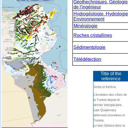
Géothechniques, Géologie
de l'ingénieur
Hydrogéologie, Hydrologie
Environnement
Minéralogie
Roches cristallines
Sédimentologie
Télédétection
Title of the
reference
Jerba et Kerkna
L'évolution des côtes de
la Tunisie depuis le
dernier interglaciaire.
Late Quaternary
deformed shorelines in
Tunisia.
Le bas-Sahara dans la