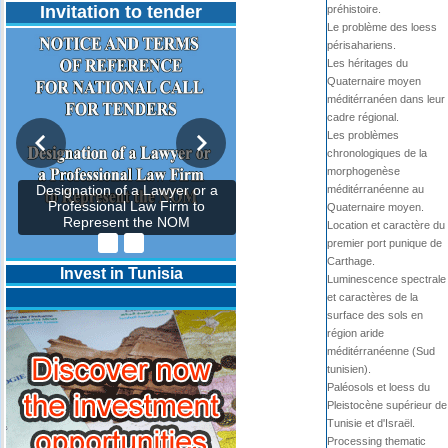
Invitation to tender
préhistoire.
Le problème des loess
périsahariens.
Les héritages du
Quaternaire moyen
méditérranéen dans leur
cadre régional.
Les problèmes
chronologiques de la
morphogenèse
méditérranéenne au
Designation of a Lawyer or a
Professional Law Firm to
Quaternaire moyen.
Represent the NOM
Location et caractère du
premier port punique de
Carthage.
Invest in Tunisia
Luminescence spectrale
et caractères de la
surface des sols en
région aride
méditérranéenne (Sud
tunisien).
Paléosols et loess du
Pleistocène supérieur de
Tunisie et d'Israël.
Processing thematic