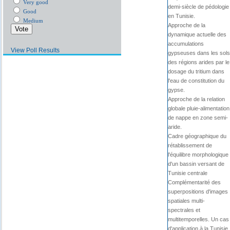
Very good
demi-siècle de pédologie
Good
en Tunisie.
Medium
Approche de la
dynamique actuelle des
accumulations
View Poll Results
gypseuses dans les sols
des régions arides par le
dosage du tritium dans
l'eau de constitution du
gypse.
Approche de la relation
globale pluie-alimentation
de nappe en zone semi-
aride.
Cadre géographique du
rétablissement de
l'équilibre morphologique
d'un bassin versant de
Tunisie centrale
Complémentarité des
superpositions d'images
spatiales multi-
spectrales et
multitemporelles. Un cas
d'application à la Tunisie.