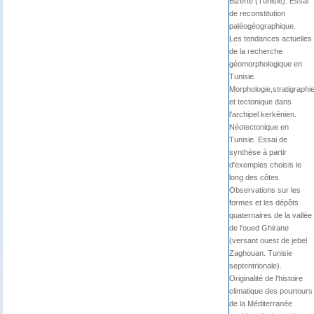
Bizerte (Tunisie). Essai
de reconstitution
paléogéographique.
Les tendances actuelles
de la recherche
géomorphologique en
Tunisie.
Morphologie,stratigraphi
et tectonique dans
l'archipel kerkénien.
Néotectonique en
Tunisie. Essai de
synthèse à partir
d'exemples choisis le
long des côtes.
Observations sur les
formes et les dépôts
quaternaires de la vallée
de l'oued Ghirane
(versant ouest de jebel
Zaghouan. Tunisie
septentrionale).
Originalité de l'histoire
climatique des pourtours
de la Méditerranée