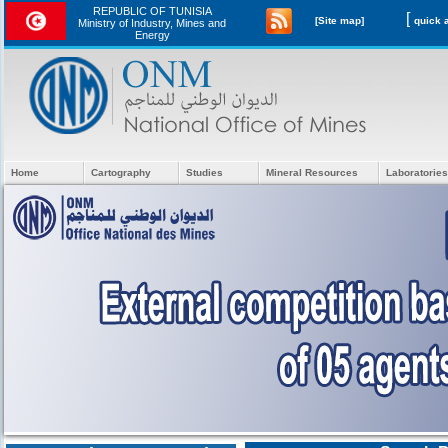
REPUBLIC OF TUNISIA
[
[Site map]
Ministry of Industry, Mines and
Energy
Home
Cartography
Studies
Mineral Resources
Laboratories