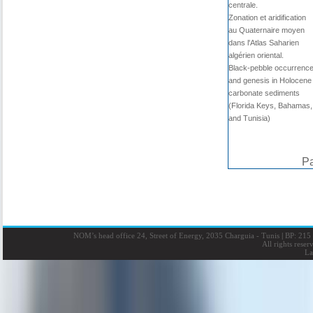
centrale.
Zonation et aridification
au Quaternaire moyen
dans l'Atlas Saharien
algérien oriental.
Black-pebble occurrenc
and genesis in Holocene
carbonate sediments
(Florida Keys, Bahamas,
and Tunisia)
Pa
NOM’s head office 24, Street of Energy, 2035 Charguia - Tunis
|
BP: 215 
All rights rese
La