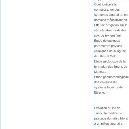
Contribution à la
connaissance des
systèmes lagunaires en
domaine méditerranéen
Effet de l'irrigation sur la
stabilité structurale des
sols de texture fine.
Etude de quelques
paramètres physico-
chimiques de la lagune
de Ghar el Melh.
Etude géologique de la
formation des limons de
Matmata.
Etude géomorphologique
des environs du
système lacustre de
Bizerte.
Evolution du lac de
Tunis.Un modèle de
passage du milieu littoral
à un milieu lagunaire.