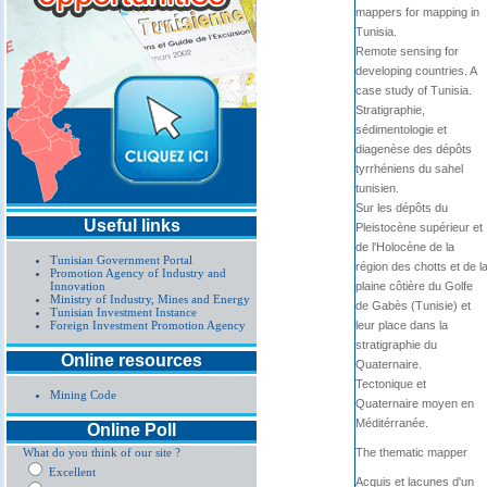
mappers for mapping in
Tunisia.
Remote sensing for
developing countries. A
case study of Tunisia.
Stratigraphie,
sédimentologie et
diagenèse des dépôts
tyrrhéniens du sahel
tunisien.
Sur les dépôts du
Useful links
Pleistocène supérieur et
de l'Holocène de la
Tunisian Government Portal
région des chotts et de l
Promotion Agency of Industry and
Innovation
plaine côtière du Golfe
Ministry of Industry, Mines and Energy
de Gabès (Tunisie) et
Tunisian Investment Instance
Foreign Investment Promotion Agency
leur place dans la
stratigraphie du
Online resources
Quaternaire.
Tectonique et
Mining Code
Quaternaire moyen en
Méditérranée.
Online Poll
What do you think of our site ?
The thematic mapper
Excellent
Acquis et lacunes d'un