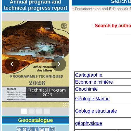
Annual program and
Search B
technical progress report
::
Documentation and Editions
>>
[
Search by autho
Cartographie
Economie minière
Géochimie
Technical Program
2026
Géologie Marine
Géologie structurale
Geocatalogue
géophysique