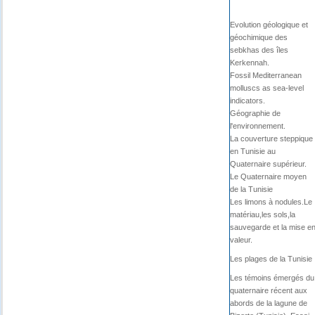
Evolution géologique et
géochimique des
sebkhas des îles
Kerkennah.
Fossil Mediterranean
molluscs as sea-level
indicators.
Géographie de
l'environnement.
La couverture steppique
en Tunisie au
Quaternaire supérieur.
Le Quaternaire moyen
de la Tunisie
Les limons à nodules.Le
matériau,les sols,la
sauvegarde et la mise e
valeur.
Les plages de la Tunisie
Les témoins émergés du
quaternaire récent aux
abords de la lagune de