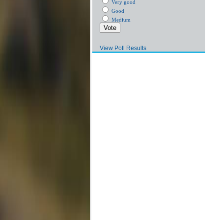
Very good
Good
Medium
View Poll Results