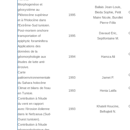
Morphogenèse et
Ballais Jean-Louis,
géosystème au
Bieda Sophie, Petit
Pléistocène supérieur
1995
Maire Nicole, Burollet
et à l'Holocène dans
Pierre-Félix
l'Extrême-Sud tunisien.
Post-mortem onshore
Davaud Eric,
transportation of
1995
Septfontaine M.
epiphytic foraminifera
Applications des
données de la
géomorphologie aux
1994
Hamza Ali
études de lutte anti-
érosive.
Carte
paléoenvironnementale
1993
Jamet P.
du Sahara holocène
Climat et bilans de l'eau
1993
Henia Latifa
en Tunisie.
Contribution à l'étude
du vent en rapport
Khateli Houcine,
avec l'érosion éolienne
1993
Belhajteli N.
dans le Nefzaoua (Sud-
Ouest tunisien).
Contribution à l'étude
géomorphologique des