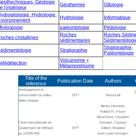
éothechniques, Géologie
Géothermie
Gîtologie
e l'ingénieur
ydrogéologie, Hydrologie,
Hydrologie
Informatique
nvironnement
inéralogie
paleontologie
Pédologie
Roches
Roches Sédmen
oches cristallines
sédimentaires
Sédimentologi
Stratigraphie,
édimentologie
Stratigraphie
Paléontologie
Volcanisme +
élédétection
Métamorphisme
Title of the
Publication Date
Authors
reference
Aménagement et
conservation du milieu
19??
Hamza Ali
tellien tunisien
Alimen Henriette,
Hollard H., Faure-
Muret Anne, Choubert
Carte internationale du
Georges, Castany
Quaternaire de l'Afrique
19??
Gilbert, Boulaine
au 1/2500.000
Jean-Louis-Georges,