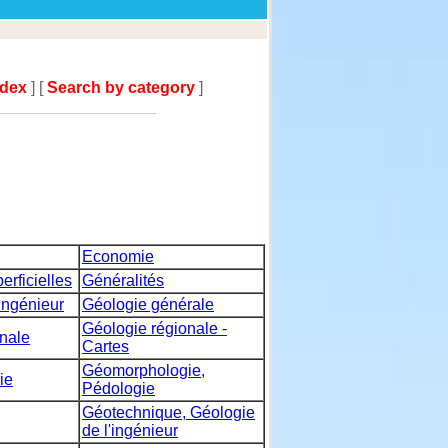
ndex
] [
Search by category
]
Economie
erficielles
Généralités
ingénieur
Géologie générale
Géologie régionale -
nale
Cartes
Géomorphologie,
ie
Pédologie
Géotechnique, Géologie
de l'ingénieur