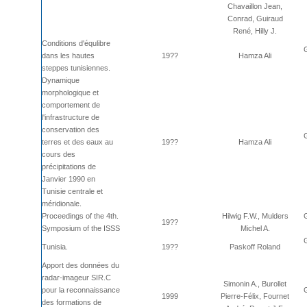
Chavaillon Jean,
Conrad, Guiraud
René, Hilly J.
Conditions d'équlibre
dans les hautes
19??
Hamza Ali
steppes tunisiennes.
Dynamique
morphologique et
comportement de
l'infrastructure de
conservation des
terres et des eaux au
19??
Hamza Ali
cours des
précipitations de
Janvier 1990 en
Tunisie centrale et
méridionale.
Proceedings of the 4th.
Hilwig F.W., Mulders
19??
Symposium of the ISSS
Michel A.
Tunisia.
19??
Paskoff Roland
Apport des données du
radar-imageur SIR.C
Simonin A., Burollet
pour la reconnaissance
1999
Pierre-Félix, Fournet
des formations de