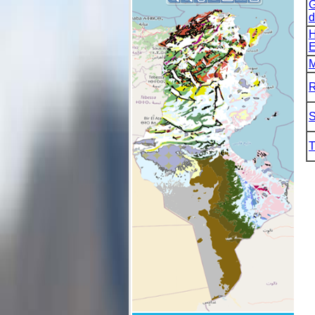
G
d
H
E
M
R
S
T