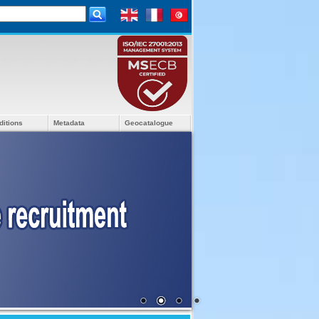
ditions
Metadata
Geocatalogue