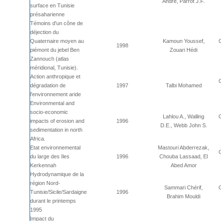
André, Parrot J.F.
surface en Tunisie
présaharienne
Témoins d'un cône de
déjection du
Quaternaire moyen au
Kamoun Youssef,
1998
piémont du jebel Ben
Zouari Hédi
Zannouch (atlas
méridional, Tunisie).
Action anthropique et
dégradation de
1997
Talbi Mohamed
l'environnement aride
Environmental and
socio-economic
Lahlou A., Walling
impacts of erosion and
1996
D.E., Webb John S.
sedimentation in north
Africa.
Etat environnemental
Mastouri Abderrezak,
du large des Iles
1996
Chouba Lassaad, El
Kerkennah
Abed Amor
Hydrodynamique de la
région Nord-
Sammari Chérif,
Tunisie/Sicile/Sardaigne
1996
Brahim Mouldi
durant le printemps
1995
Impact du