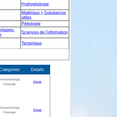
Hydrogéologie
Matériaux + Substances
utiles
Pétrologie
taires,
Sciences de l'information
e
Tectonique
Categories
Details
Géomorphologie,
Détails
Pédologie
Géomorphologie,
Détails
Pédologie