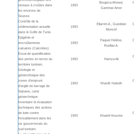
Boujarra Ahmed,
niveaux à croûtes dans
1993
Gammar Amor
les environs de
Sousse.
Contrôle de la
Ellarrim A., Gueddari
sédimentation actuelle
1993
Moncef
dans le Golfe de Tunis
Epigénie et
Paquet Helène,
encroûtements
1993
Ruellan A.
calcaires (Calcrètes).
Essai de quantification
des pertes en terres du
1993
Hamza Ali
territoire tunisien.
Géologie et
géotecthnique des
zones d'emprunt
1993
Khanfir Hafedh
d'argile du barrage de
Sejnane, carte
géotechnique
Inventaire et évaluation
techniques des actions
de lutte contre
1993
Khateli Houcine
l'ensablement dans les
six gouvernorats du
sud tunisien.