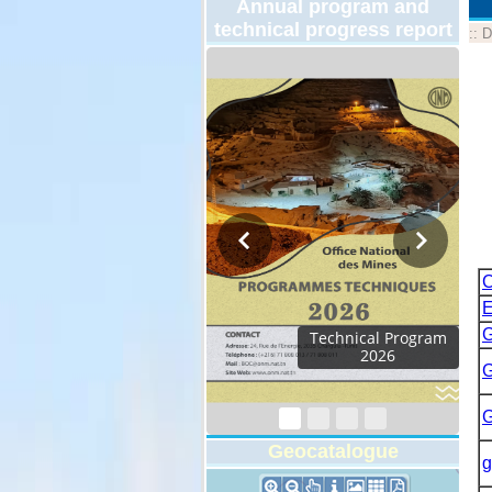
Annual program and
technical progress report
::
D
C
E
G
Activity Report 2024
G
G
Geocatalogue
g