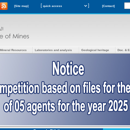
[
]
[Site map]
[Contact]
Mineral Resources
Laboratories and analysis
Geological heritage
Doc. & E