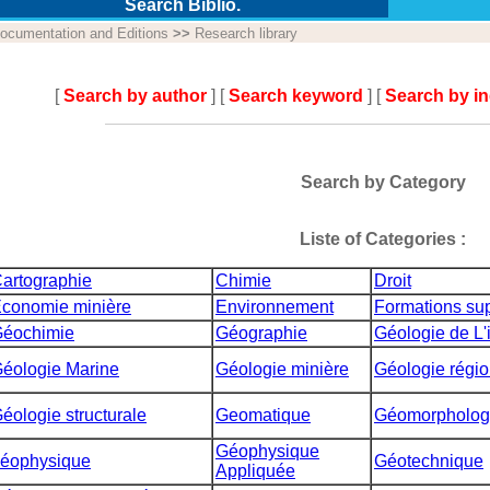
Search Biblio.
ocumentation and Editions
>>
Research library
[
Search by author
] [
Search keyword
] [
Search by i
Search by Category
Liste of Categories :
artographie
Chimie
Droit
conomie minière
Environnement
Formations sup
éochimie
Géographie
Géologie de L'
éologie Marine
Géologie minière
Géologie régio
éologie structurale
Geomatique
Géomorpholog
Géophysique
éophysique
Géotechnique
Appliquée