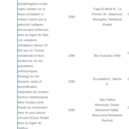
phodphogypse et des
rejets urbains sur la
Trigui El Menif N., Le
bioaccumulation rn
Pennec M., Maamouri
1996
métaux tracés par la
Mustapha, Medhioub
palourde ruditapes
Khaled
decussatus prélevées
dans la région de Sfax
Les variations
climatiques depuis 20
000 ans en Tunisie
méridionale et leurs
1996
Ben Ouezdou Hédi
incidences sur les
populations
préhistoriques.
Strategy for the
Escadafal R., Bacha
dynamic study of
1996
S.
desertification.
Intégration de certains
facteurs biophysiques
Sfar Felfoul
dans l'espace pour
Mennoubi, Snane
l'étude du ravinement
1995
Mohamed Habib,
dans le sous bassin
Boussema Mohamed
versant d'Oues Redjel
Rached
dans la région de
Haffouz