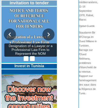
Invitation to tender
méditerranéens,
11-16
Septembre
1978, Rabat,
Maroc
Djebel Guebli.
Staudamm Bir
M'Cherga im
Oued Miliane in
Tunisien.
Designation of a Lawyer or a
Professional Law Firm to
Barrage sur
Represent the NOM
l'Oued
Nebhana,
problèmes
Invest in Tunisia
d'étancheité de
la retenue.
Rapport sur
l'aménagement
des eaux dans
la Régence de
Tunis.