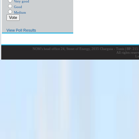
Very good
Good
Medium
View Poll Results
NOM’s head office 24, Street of Energy, 2035 Charguia - Tunis
|
BP: 215 
All rights rese
La