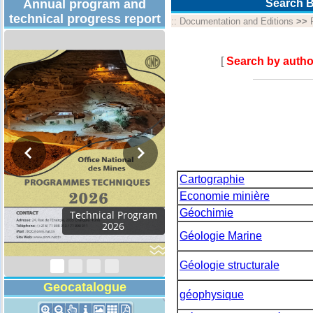
Annual program and
Search B
technical progress report
::
Documentation and Editions
>>
[
Search by autho
Cartographie
Economie minière
Géochimie
Géologie Marine
Géologie structurale
Geocatalogue
géophysique