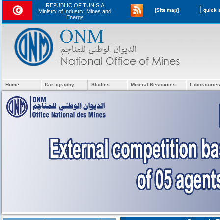
REPUBLIC OF TUNISIA
[
[Site map]
Ministry of Industry, Mines and
Energy
Home
Cartography
Studies
Mineral Resources
Laboratories