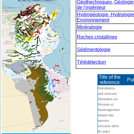
Géothechniques, Géologie
de l'ingénieur
Hydrogéologie, Hydrologie
Environnement
Minéralogie
Roches cristallines
Sédimentologie
Télédétection
Title of the
Pub
reference
Petrofebrics
and stresses.
Séminaire sur
l'érosion et
l'aménagement
intégré des
bassins
versants dans
les pays