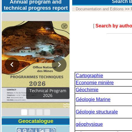
Annual program and
Search B
technical progress report
::
Documentation and Editions
>>
[
Search by autho
Cartographie
Economie minière
Géochimie
Activity Report 2024
Géologie Marine
Géologie structurale
Geocatalogue
géophysique