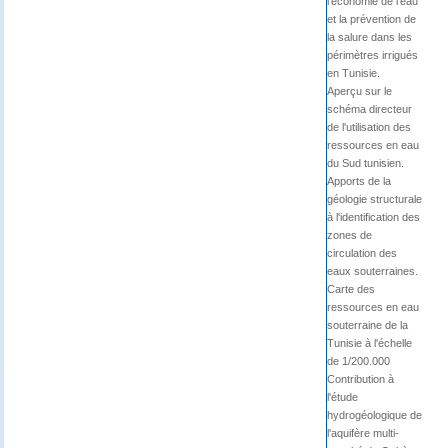
l'économie de l'eau
et la prévention de
la salure dans les
périmètres irrigués
en Tunisie.
Aperçu sur le
schéma directeur
de l'utilisation des
ressources en eau
du Sud tunisien.
Apports de la
géologie structurale
à l'identification des
zones de
circulation des
eaux souterraines.
Carte des
ressources en eau
souterraine de la
Tunisie à l'échelle
de 1/200.000
Contribution à
l'étude
hydrogéologique de
l'aquifère multi-