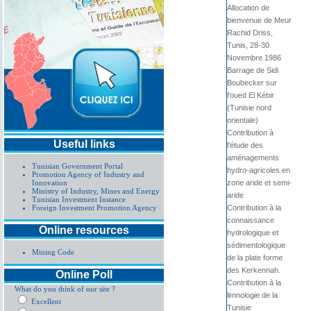
Allocation de
bienvenue de Meur
Rachid Driss,
Tunis, 28-30
Novembre 1986
Barrage de Sidi
Boubecker sur
l'oued El Kébir
(Tunisie nord
orientale)
Contribution à
Useful links
l'étude des
aménagements
Tunisian Government Portal
hydro-agricoles en
Promotion Agency of Industry and
Innovation
zone aride et semi-
Ministry of Industry, Mines and Energy
aride
Tunisian Investment Instance
Foreign Investment Promotion Agency
Contribution à la
connaissance
Online resources
hydrologique et
sédimentologique
Mining Code
de la plate forme
des Kerkennah.
Online Poll
Contribution à la
What do you think of our site ?
limnologie de la
Excellent
Tunisie