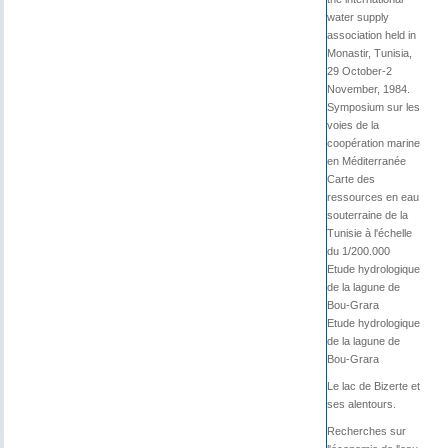
water supply
association held in
Monastir, Tunisia,
29 October-2
November, 1984.
Symposium sur les
voies de la
coopération marine
en Méditerranée
Carte des
ressources en eau
souterraine de la
Tunisie à l'échelle
du 1/200.000
Etude hydrologique
de la lagune de
Bou-Grara
Etude hydrologique
de la lagune de
Bou-Grara
Le lac de Bizerte et
ses alentours.
Recherches sur