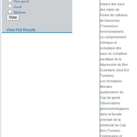
Very good
Impact des eaux
Good
des rejets de
Medium
l'usine de cellulose
de Kasserine
(Tunisie)sur
View Poll Results
l'environnement.
Le comportement
chimique et
isotopique des
eaux du complexe
paralique de la
dépression de Ben
Guardane (Sud-Est
Tunisien).
Les formations
littorales
quaternaires du
Cap de garde
Observations
géomorphologiques
dans la facade
orientale de la
péninsule du Cap
Bon (Tunisie).
Optimisation of