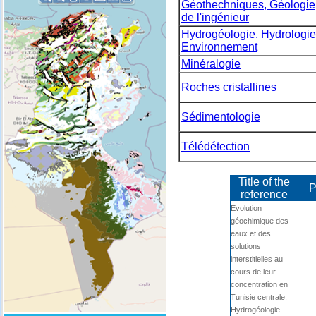
Géothechniques, Géologie
de l'ingénieur
Hydrogéologie, Hydrologie
Environnement
Minéralogie
Roches cristallines
Sédimentologie
Télédétection
Title of the
P
reference
Evolution
géochimique des
eaux et des
solutions
interstitielles au
cours de leur
concentration en
Tunisie centrale.
Hydrogéologie