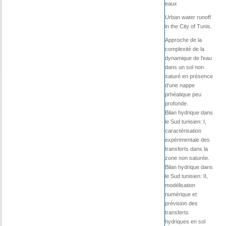
eaux
Urban water runoff
in the City of Tunis.
Approche de la
complexité de la
dynamique de l'eau
dans un sol non
saturé en présence
d'une nappe
prhéatique peu
profonde.
Bilan hydrique dans
le Sud tunisien: I,
caractérisation
expérimentale des
transferts dans la
zone non saturée.
Bilan hydrique dans
le Sud tunisien: II,
modélisation
numérique et
prévision des
transferts
hydriques en sol