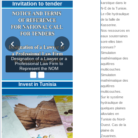
Invitation to tender
karstique dans le
N-E de la Tunisie.
Le rôle hydraulique
de la faille de
Kasserine.
Nos ressources en
eaux souterraines
sont-elles bien
connues?
Simulation
mathématique des
Designation of a Lawyer or a
Professional Law Firm to
aquifères
Represent the NOM
multicouches
Simulation
mathématique des
Invest in Tunisia
aquifères
multicouches.
Sur le système
hydraulique de
quelques plaines
alluviales en
Tunisie du Nord-
Ouest. Cas de la
plaine ds
Zouarines.