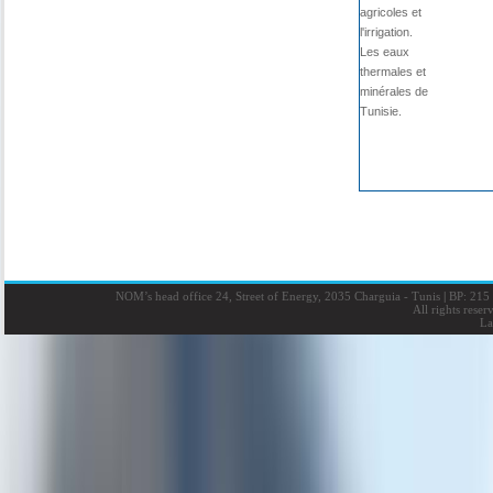
agricoles et
l'irrigation.
Les eaux
thermales et
minérales de
Tunisie.
NOM’s head office 24, Street of Energy, 2035 Charguia - Tunis
|
BP: 215 
All rights rese
La