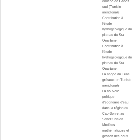
couché de Gabès-
sud (Tunisie
méridionale).
Contribution à
l'étude
hydrogéologique du
plateau du Sra
Ouartane.
Contribution à
l'étude
hydrogéologique du
plateau du Sra
Ouartane.
La nappe du Trias
gréseux en Tunisie
méridionale.
La nouvelle
politique
d'économie d'eau
dans la région du
Cap-Bon et au
Sahel tunisien.
Modèles
mathématiques et
gestion des eaux