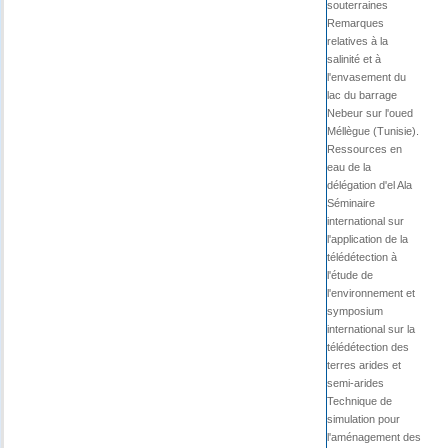
souterraines
Remarques
relatives à la
salinité et à
l'envasement du
lac du barrage
Nebeur sur l'oued
Méllègue (Tunisie).
Ressources en
eau de la
délégation d'el Ala
Séminaire
international sur
l'application de la
télédétection à
l'étude de
l'environnement et
symposium
international sur la
télédétection des
terres arides et
semi-arides
Technique de
simulation pour
l'aménagement des