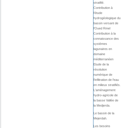
stratifié.
Contribution à
l'étude
hydrogéologique du
bassin versant de
l'Oued Rmel
Contribution à la
connaissance des
systèmes
lagunaires en
domaine
méditerranéen
Etude de la
résolution
numérique de
l'infiltration de l'eau
en milieux stratifiés.
L'aménagement
hydro-agricole de
la basse Vallée de
la Medjerda.
Le bassin de la
Mejerdah.
Les besoins