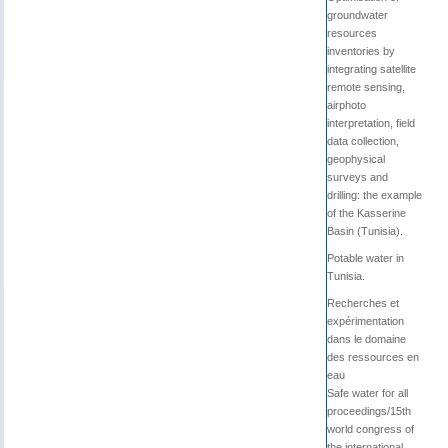
groundwater
resources
inventories by
integrating satellite
remote sensing,
airphoto
interpretation, field
data collection,
geophysical
surveys and
drilling: the example
of the Kasserine
Basin (Tunisia).
Potable water in
Tunisia.
Recherches et
expérimentation
dans le domaine
des ressources en
eau
Safe water for all
proceedings/15th
world congress of
the international