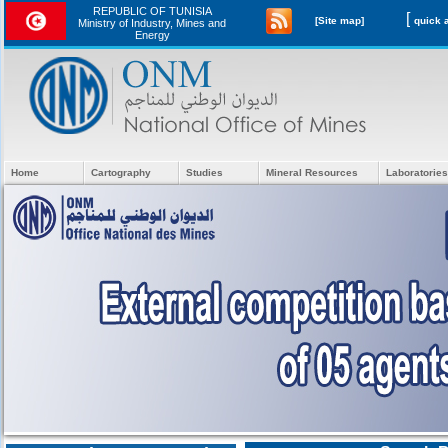
REPUBLIC OF TUNISIA
[
[Site map]
Ministry of Industry, Mines and
Energy
Home
Cartography
Studies
Mineral Resources
Laboratories