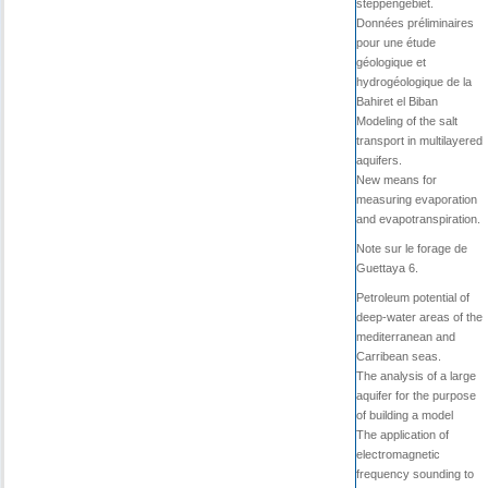
steppengebiet.
Données préliminaires
pour une étude
géologique et
hydrogéologique de la
Bahiret el Biban
Modeling of the salt
transport in multilayered
aquifers.
New means for
measuring evaporation
and evapotranspiration.
Note sur le forage de
Guettaya 6.
Petroleum potential of
deep-water areas of the
mediterranean and
Carribean seas.
The analysis of a large
aquifer for the purpose
of building a model
The application of
electromagnetic
frequency sounding to