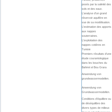
posés par la salinité des
sols et des eaux.
L'analyse d'un grand
réservoir aquifère en
vue de sa modélisation.
L'estimation des apports
aux nappes
souterraines.
L'exploitation des
nappes cotières en
Tunisie
Premiers résultats d'une
étude courantologique
dans les bouches du
Bahiret el Bou Grara
Anwendung von
grundwassermodellen.
Anwendung von
Grundwassermodellen.
Conditions d'équilibre ou
de déséquilibre des
divers types de milieux