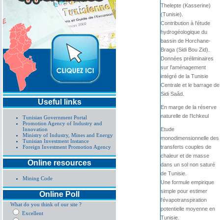
Thelepte (Kasserine)
(Tunisie).
Contribution à l'étude
hydrogéologique du
bassin de Horchane-
Braga (Sidi Bou Zid).
Données préliminaires
sur l'aménagement
intégré de la Tunisie
Centrale et le barrage de
Sidi Saâd.
Useful links
En marge de la réserve
naturelle de l'Ichkeul
Tunisian Government Portal
Promotion Agency of Industry and
Innovation
Etude
Ministry of Industry, Mines and Energy
monodimensionnelle des
Tunisian Investment Instance
Foreign Investment Promotion Agency
transferts couples de
chaleur et de masse
Online resources
dans un sol non saturé
de Tunisie.
Mining Code
Une formule empirique
simple pour estimer
Online Poll
l'évapotranspiration
What do you think of our site ?
potentielle moyenne en
Excellent
Tunisie.