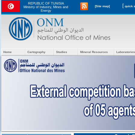
REPUBLIC OF TUNISIA
[
[Site map]
Ministry of Industry, Mines and
Energy
Home
Cartography
Studies
Mineral Resources
Laboratories