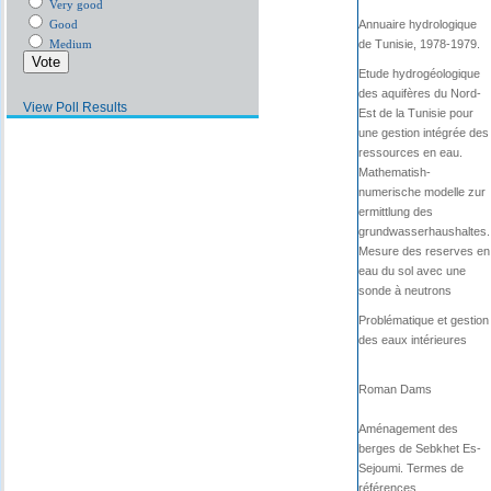
Very good
Good
Annuaire hydrologique
Medium
de Tunisie, 1978-1979.
Etude hydrogéologique
des aquifères du Nord-
View Poll Results
Est de la Tunisie pour
une gestion intégrée des
ressources en eau.
Mathematish-
numerische modelle zur
ermittlung des
grundwasserhaushaltes.
Mesure des reserves en
eau du sol avec une
sonde à neutrons
Problématique et gestion
des eaux intérieures
Roman Dams
Aménagement des
berges de Sebkhet Es-
Sejoumi. Termes de
références.