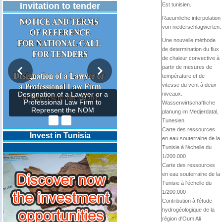
Invitation to tender
Est tunisien.
Raeumliche interpolation
von niederschlagwerten.
Une nouvelle méthode
de determination du flux
de chaleur convective à
partir de mesures de
température et de
vitesse du vent à deux
niveaux.
Designation of a Lawyer or a
Professional Law Firm to
Wasserwirtschaftliche
Represent the NOM
planung im Medjerdatal,
Tunesien.
Carte des ressources
Invest in Tunisia
en eau souterraine de la
Tunisie à l'échelle du
1/200.000
Carte des ressources
en eau souterraine de la
Tunisie à l'échelle du
1/200.000
Contribution à l'étude
hydrogéologique de la
région d'Oum Ali