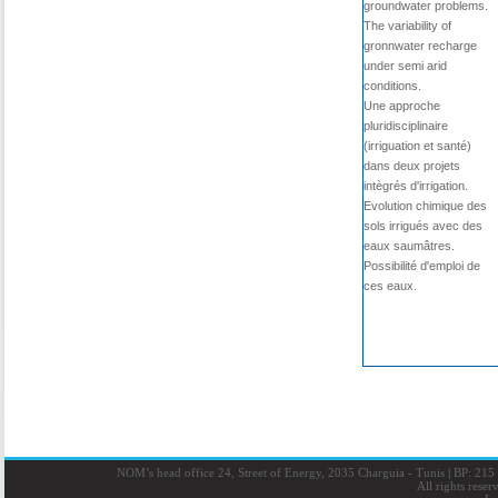
groundwater problems.
The variability of
gronnwater recharge
under semi arid
conditions.
Une approche
pluridisciplinaire
(irriguation et santé)
dans deux projets
intègrés d'irrigation.
Evolution chimique des
sols irrigués avec des
eaux saumâtres.
Possibilité d'emploi de
ces eaux.
NOM’s head office 24, Street of Energy, 2035 Charguia - Tunis
|
BP: 215 
All rights rese