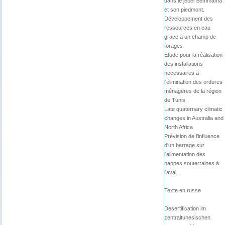
dans le jebel Semmama
et son piedmont.
Développement des
ressources en eau
grace à un champ de
forages
Etude pour la réalisation
des installations
necessaires à
l'élimination des ordures
ménagères de la région
de Tunis.
Late quaternary climatic
changes in Australia and
North Africa
Prévision de l'influence
d'un barrage sur
l'alimentation des
nappes souterraines à
l'aval.
Texte en russe
Desertification im
zentraltunesischen