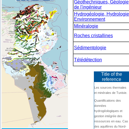
Géothechniques, Géologie
de l'ingénieur
Hydrogéologie, Hydrologie
Environnement
Minéralogie
Roches cristallines
Sédimentologie
Télédétection
Title of the
reference
Les sources thermales
et minérales de Tunisie.
Quantifications des
données
hydrogéologiques et
gestion intégrée des
ressources en eau. Cas
des aquifères du Nord-