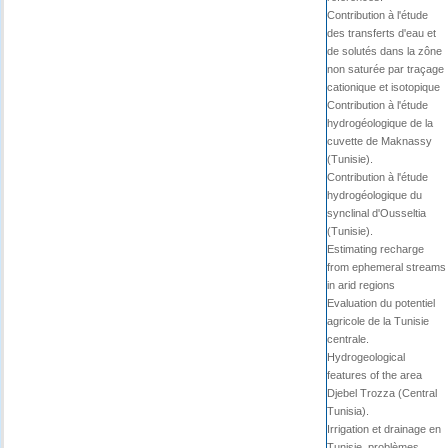
Contribution à l'étude
des transferts d'eau et
de solutés dans la zône
non saturée par traçage
cationique et isotopique
Contribution à l'étude
hydrogéologique de la
cuvette de Maknassy
(Tunisie).
Contribution à l'étude
hydrogéologique du
synclinal d'Ousseltia
(Tunisie).
Estimating recharge
from ephemeral streams
in arid regions
Evaluation du potentiel
agricole de la Tunisie
centrale.
Hydrogeological
features of the area
Djebel Trozza (Central
Tunisia).
Irrigation et drainage en
Tunisie, problèmes