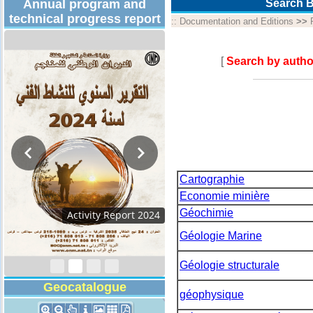
Annual program and
Search B
technical progress report
::
Documentation and Editions
>>
[
Search by autho
Cartographie
Economie minière
Géochimie
Technical Program
2026
Géologie Marine
Géologie structurale
Geocatalogue
géophysique