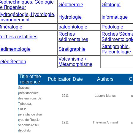
éothechniques, Géologie
Géothermie
Gîtologie
e l'ingénieur
ydrogéologie, Hydrologie,
Hydrologie
Informatique
nvironnement
inéralogie
paleontologie
Pédologie
Roches
Roches Sédmen
oches cristallines
sédimentaires
Sédimentologi
Stratigraphie,
édimentologie
Stratigraphie
Paléontologie
Volcanisme +
élédétection
Métamorphisme
Title of the
Publication Date
Authors
C
reference
Stations
préhistoriques
1911
Latapie Marius
p
des environs de
Tébessa.
Sur la
persistance d'un
type de Reptile
1911
Thevenin Armand
p
secondaire au
début du