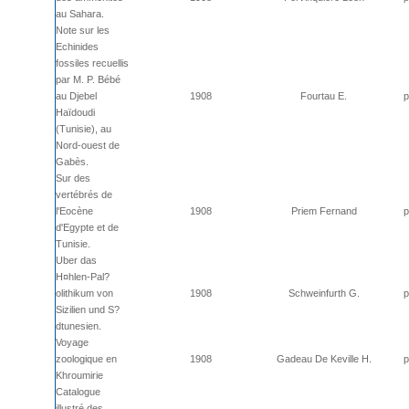
au Sahara.
Note sur les
Echinides
fossiles recuellis
par M. P. Bébé
au Djebel
1908
Fourtau E.
p
Haïdoudi
(Tunisie), au
Nord-ouest de
Gabès.
Sur des
vertébrés de
l'Eocène
1908
Priem Fernand
p
d'Egypte et de
Tunisie.
Uber das
H¤hlen-Pal?
olithikum von
1908
Schweinfurth G.
p
Sizilien und S?
dtunesien.
Voyage
zoologique en
1908
Gadeau De Keville H.
p
Khroumirie
Catalogue
illustré des