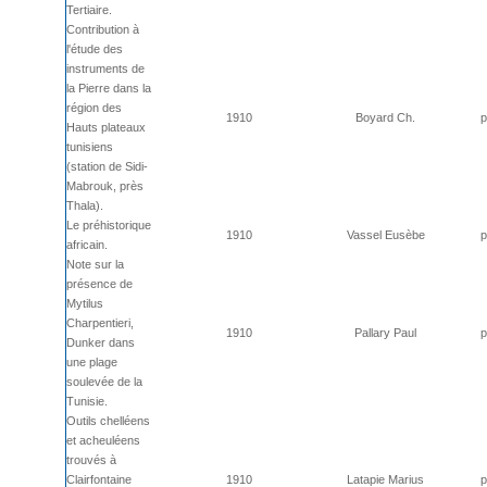
Tertiaire.
Contribution à
l'étude des
instruments de
la Pierre dans la
région des
1910
Boyard Ch.
p
Hauts plateaux
tunisiens
(station de Sidi-
Mabrouk, près
Thala).
Le préhistorique
1910
Vassel Eusèbe
p
africain.
Note sur la
présence de
Mytilus
Charpentieri,
1910
Pallary Paul
p
Dunker dans
une plage
soulevée de la
Tunisie.
Outils chelléens
et acheuléens
trouvés à
Clairfontaine
1910
Latapie Marius
p