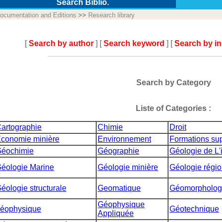
Search Biblio.
ocumentation and Editions
>>
Research library
[
Search by author
] [
Search keyword
] [
Search by i
Search by Category
Liste of Categories :
artographie
Chimie
Droit
conomie minière
Environnement
Formations sup
éochimie
Géographie
Géologie de L'
éologie Marine
Géologie minière
Géologie régio
éologie structurale
Geomatique
Géomorpholog
Géophysique
éophysique
Géotechnique
Appliquée