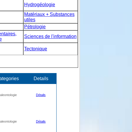
Hydrogéologie
Matériaux + Substances
utiles
Pétrologie
taires,
Sciences de l'information
e
Tectonique
ategories
Details
aleontologie
Détails
aleontologie
Détails