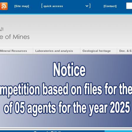
[
]
[Site map]
[Contact]
Mineral Resources
Laboratories and analysis
Geological heritage
Doc. & E