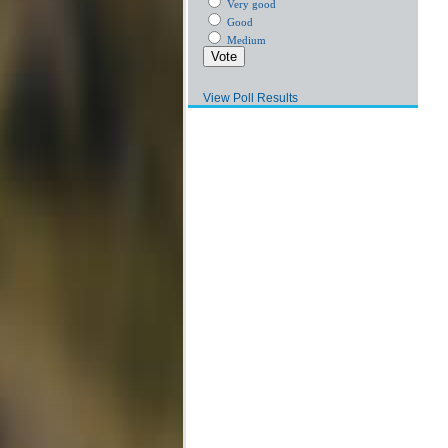
Very good
Good
Medium
View Poll Results