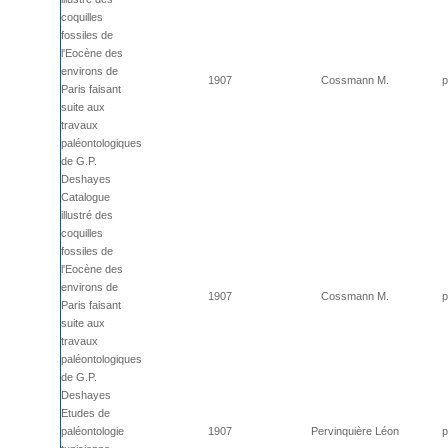
coquilles
fossiles de
l'Eocène des
environs de
1907
Cossmann M.
p
Paris faisant
suite aux
travaux
paléontologiques
de G.P.
Deshayes
Catalogue
illustré des
coquilles
fossiles de
l'Eocène des
environs de
1907
Cossmann M.
p
Paris faisant
suite aux
travaux
paléontologiques
de G.P.
Deshayes
Etudes de
paléontologie
1907
Pervinquière Léon
p