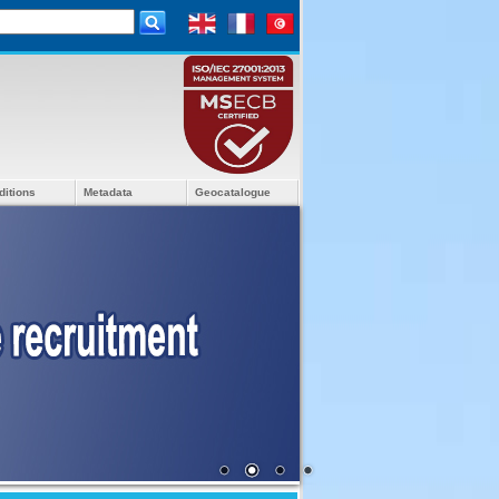
ditions
Metadata
Geocatalogue