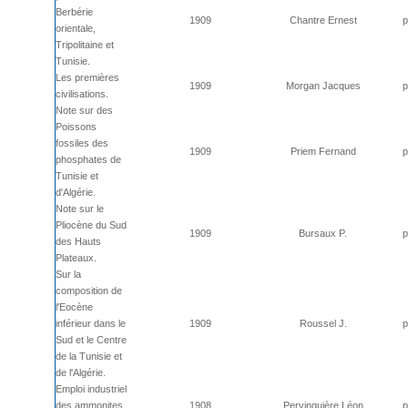
Berbérie
1909
Chantre Ernest
p
orientale,
Tripolitaine et
Tunisie.
Les premières
1909
Morgan Jacques
p
civilisations.
Note sur des
Poissons
fossiles des
1909
Priem Fernand
p
phosphates de
Tunisie et
d'Algérie.
Note sur le
Pliocène du Sud
1909
Bursaux P.
p
des Hauts
Plateaux.
Sur la
composition de
l'Eocène
inférieur dans le
1909
Roussel J.
p
Sud et le Centre
de la Tunisie et
de l'Algérie.
Emploi industriel
des ammonites
1908
Pervinquière Léon
p