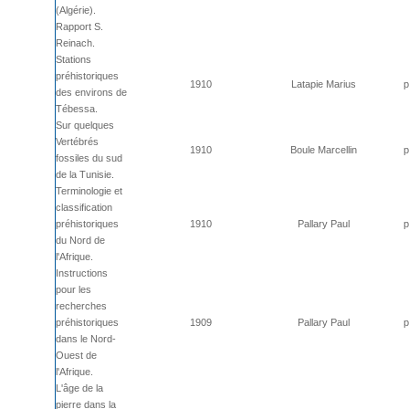
(Algérie).
Rapport S.
Reinach.
Stations
préhistoriques
1910
Latapie Marius
p
des environs de
Tébessa.
Sur quelques
Vertébrés
1910
Boule Marcellin
p
fossiles du sud
de la Tunisie.
Terminologie et
classification
préhistoriques
1910
Pallary Paul
p
du Nord de
l'Afrique.
Instructions
pour les
recherches
préhistoriques
1909
Pallary Paul
p
dans le Nord-
Ouest de
l'Afrique.
L'âge de la
pierre dans la