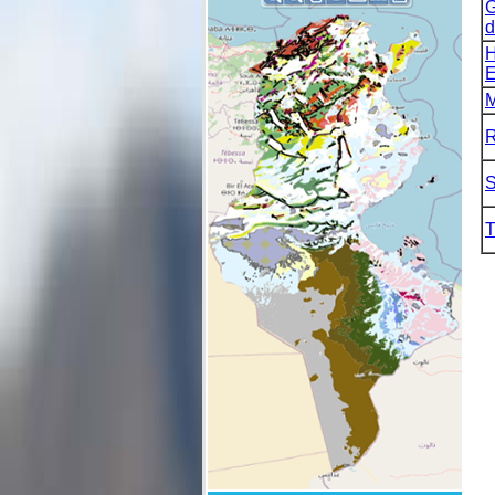
G
d
H
E
M
R
S
T