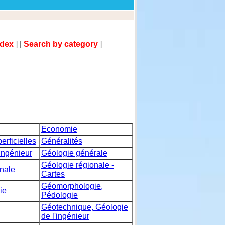
ndex
] [
Search by category
]
Economie
erficielles
Généralités
ingénieur
Géologie générale
Géologie régionale -
nale
Cartes
Géomorphologie,
ie
Pédologie
Géotechnique, Géologie
de l'ingénieur