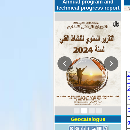
Annual program and
technical progress report
::
D
C
E
G
Activity Report 2024
G
G
Geocatalogue
g