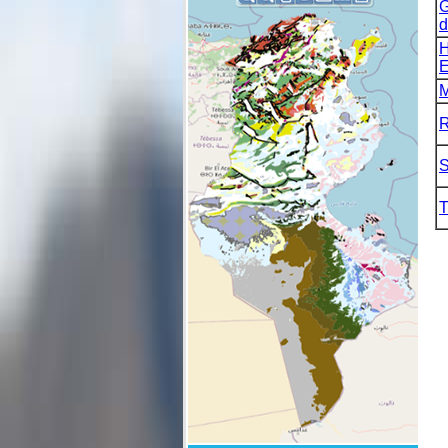
G
d
H
E
M
R
S
T