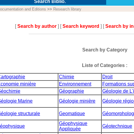
Search Biblio.
ocumentation and Editions
>>
Research library
[
Search by author
] [
Search keyword
] [
Search by i
Search by Category
Liste of Categories :
artographie
Chimie
Droit
conomie minière
Environnement
Formations sup
éochimie
Géographie
Géologie de L'
éologie Marine
Géologie minière
Géologie régio
éologie structurale
Geomatique
Géomorpholog
Géophysique
éophysique
Géotechnique
Appliquée