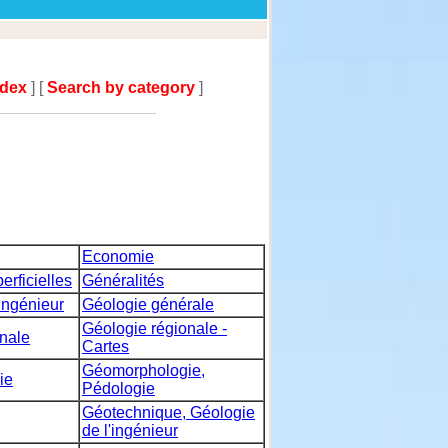
ndex
] [
Search by category
]
Economie
erficielles
Généralités
ingénieur
Géologie générale
Géologie régionale -
nale
Cartes
Géomorphologie,
ie
Pédologie
Géotechnique, Géologie
de l'ingénieur