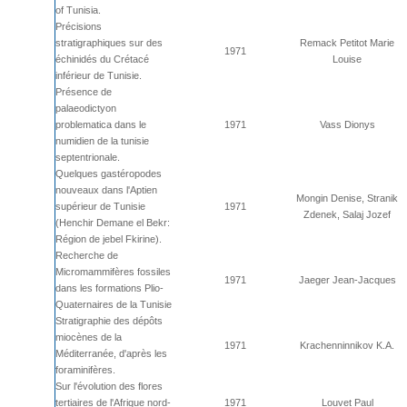
of Tunisia.
Précisions
stratigraphiques sur des
Remack Petitot Marie
1971
échinidés du Crétacé
Louise
inférieur de Tunisie.
Présence de
palaeodictyon
problematica dans le
1971
Vass Dionys
numidien de la tunisie
septentrionale.
Quelques gastéropodes
nouveaux dans l'Aptien
Mongin Denise, Stranik
supérieur de Tunisie
1971
Zdenek, Salaj Jozef
(Henchir Demane el Bekr:
Région de jebel Fkirine).
Recherche de
Micromammifères fossiles
1971
Jaeger Jean-Jacques
dans les formations Plio-
Quaternaires de la Tunisie
Stratigraphie des dépôts
miocènes de la
1971
Krachenninnikov K.A.
Méditerranée, d'après les
foraminifères.
Sur l'évolution des flores
tertiaires de l'Afrique nord-
1971
Louvet Paul