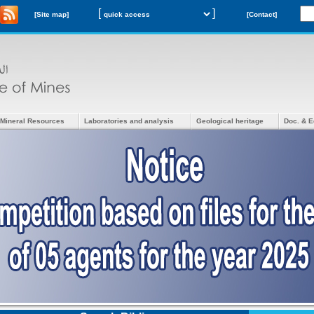
[
]
[Site map]
[Contact]
Mineral Resources
Laboratories and analysis
Geological heritage
Doc. & E