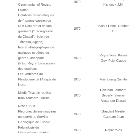
1970
Cenomanian of Rouen,
Hancock J.M.
France
Datations radiométriques
de l'homme capsien de
l'Aïn Dokkara et de son
Balout Lionel, Roubet
1970
gisement ("Escargotière
C.
du Chacal", région de
Tébessa, Algérie).
Intérêt stratigraphique de
quelques espèces du
Reyre Yves, Kieser
genre Classopollis
1970
Guy, Pujol Claude
(Pflug)Reyre. Description
des espèces.
Les Vertébrés du
Pléistocène de l'Afrique du
1970
Arambourg Camille
Nord.
Halstead Lambert-
Middle Triassic reptiles
1970
Beverly, Stewart
from southern Tunisia.
Alexander Donald
Note sur un
Pleuronectiforme nouveau
Gaudant Mireille,
1970
conservé au Service
Gaudant Jean
Géologique de Tunisie
Palynologie du
1970
Reyre Yves
Mésozoïque saharien