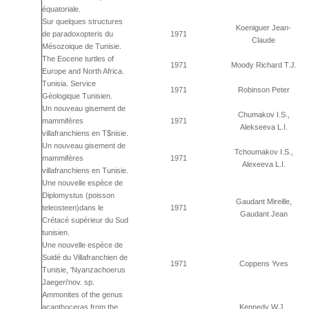
équatoriale.
Sur quelques structures
Koeniguer Jean-
de paradoxopteris du
1971
Claude
Mésozoique de Tunisie.
The Eocene turtles of
1971
Moody Richard T.J.
Europe and North Africa.
Tunisia. Service
1971
Robinson Peter
Géologique Tunisien.
Un nouveau gisement de
Chumakov I.S.,
mammifères
1971
Alekseeva L.I.
villafranchiens en T$nisie.
Un nouveau gisement de
Tchoumakov I.S.,
mammifères
1971
Alexeeva L.I.
villafranchiens en Tunisie.
Une nouvelle espèce de
Diplomystus (poisson
Gaudant Mireille,
teleosteen)dans le
1971
Gaudant Jean
Crétacé supérieur du Sud
tunisien.
Une nouvelle espèce de
Suidé du Villafranchien de
1971
Coppens Yves
Tunisie, 'Nyanzachoerus
Jaegeri'nov. sp.
Ammonites of the genus
acanthoceras from the
Kennedy W.J.,