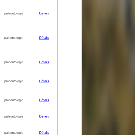
paleontologie
Détails
paleontologie
Détails
paleontologie
Détails
paleontologie
Détails
paleontologie
Détails
paleontologie
Détails
paleontologie
Détails