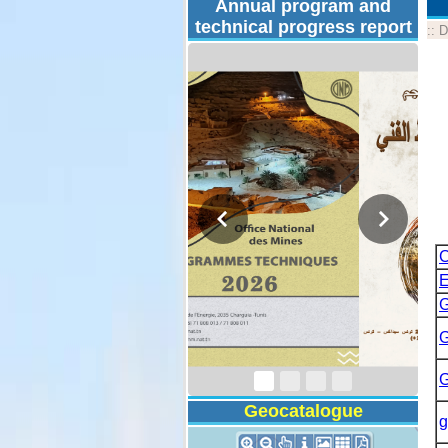
Annual program and
technical progress report
::
D
C
E
G
Technical Program
2026
G
G
Geocatalogue
g