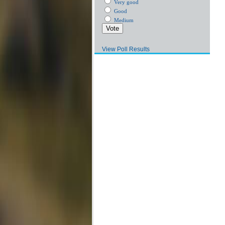
Very good
Good
Medium
View Poll Results