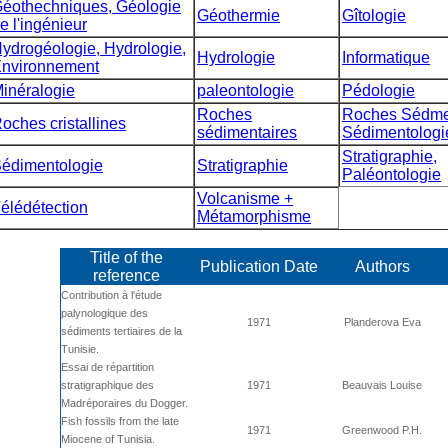
éothechniques, Géologie
Géothermie
Gîtologie
e l'ingénieur
ydrogéologie, Hydrologie,
Hydrologie
Informatique
nvironnement
inéralogie
paleontologie
Pédologie
Roches
Roches Sédmen
oches cristallines
sédimentaires
Sédimentologi
Stratigraphie,
édimentologie
Stratigraphie
Paléontologie
Volcanisme +
élédétection
Métamorphisme
Title of the
Publication Date
Authors
reference
Contribution à l'étude
palynologique des
1971
Planderova Eva
sédiments tertiaires de la
Tunisie.
Essai de répartition
stratigraphique des
1971
Beauvais Louise
Madréporaires du Dogger.
Fish fossils from the late
1971
Greenwood P.H.
Miocene of Tunisia.