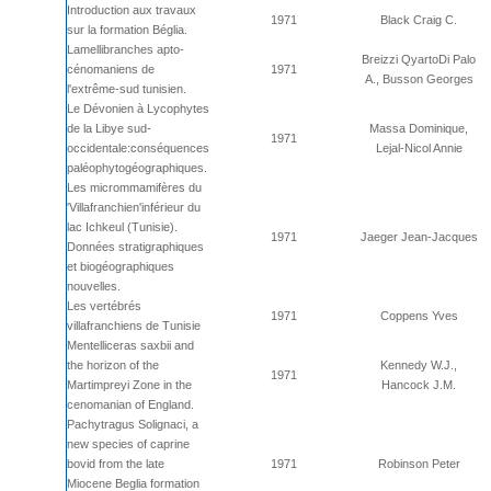
Introduction aux travaux
1971
Black Craig C.
sur la formation Béglia.
Lamellibranches apto-
Breizzi QyartoDi Palo
cénomaniens de
1971
A., Busson Georges
l'extrême-sud tunisien.
Le Dévonien à Lycophytes
de la Libye sud-
Massa Dominique,
1971
occidentale:conséquences
Lejal-Nicol Annie
paléophytogéographiques.
Les micrommamifères du
'Villafranchien'inférieur du
lac Ichkeul (Tunisie).
1971
Jaeger Jean-Jacques
Données stratigraphiques
et biogéographiques
nouvelles.
Les vertébrés
1971
Coppens Yves
villafranchiens de Tunisie
Mentelliceras saxbii and
the horizon of the
Kennedy W.J.,
1971
Martimpreyi Zone in the
Hancock J.M.
cenomanian of England.
Pachytragus Solignaci, a
new species of caprine
bovid from the late
1971
Robinson Peter
Miocene Beglia formation