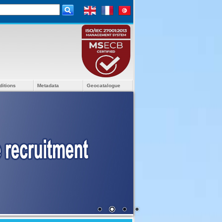
ditions
Metadata
Geocatalogue