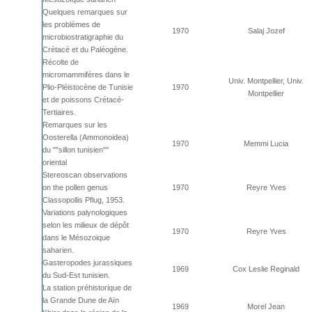
Quelques remarques sur
les problèmes de
1970
Salaj Jozef
microbiostratigraphie du
Crétacé et du Paléogène.
Récolte de
micromammifères dans le
Univ. Montpellier, Univ.
Plio-Pléistocène de Tunisie
1970
Montpellier
et de poissons Crétacé-
Tertiaires.
Remarques sur les
Oosterella (Ammonoidea)
1970
Memmi Lucia
du ""sillon tunisien""
oriental
Stereoscan observations
on the pollen genus
1970
Reyre Yves
Classopollis Pflug, 1953.
Variations palynologiques
selon les milieux de dépôt
1970
Reyre Yves
dans le Mésozoique
saharien.
Gasteropodes jurassiques
1969
Cox Leslie Reginald
du Sud-Est tunisien.
La station préhistorique de
la Grande Dune de Aïn
1969
Morel Jean