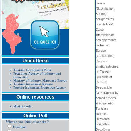
Bazina
(Strontianite).
Bonnes
perspectives
pour la CFP.
Carte
internationale
des gisements
de Fer en
Europe
(1.2.500.000)
Useful links
Coupes
stratigraphiques
Tunisian Government Portal
en Tunisie
Promotion Agency of Industry and
Innovation
Orientale et
Ministry of Industry, Mines and Energy
Centrale
Tunisian Investment Instance
Foreign Investment Promotion Agency
Deep origin
CO2 trapped by
Online resources
healed cracks
in epigenetic
Mining Code
Tunisian
fluorites.
Online Poll
Dernières
What do you think of our site ?
nouvelles
Excellent
Deuxième