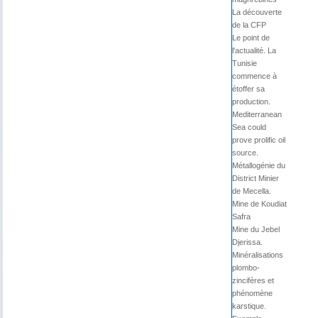
La découverte
de la CFP
Le point de
l'actualité. La
Tunisie
commence à
étoffer sa
production.
Mediterranean
Sea could
prove prolific oil
source.
Métallogénie du
District Minier
de Mecella.
Mine de Koudiat
Safra
Mine du Jebel
Djerissa.
Minéralisations
plombo-
zincifères et
phénomène
karstique.