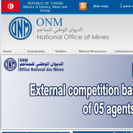
REPUBLIC OF TUNISIA
[
[Site map]
Ministry of Industry, Mines and
Energy
Home
Cartography
Studies
Mineral Resources
Laboratories