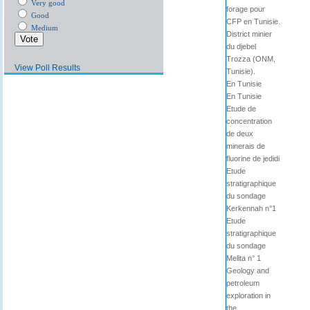
Very good
forage pour
Good
CFP en Tunisie.
Medium
District minier
du djebel
Trozza (ONM,
View Poll Results
Tunisie).
En Tunisie
En Tunisie
Etude de
concentration
de deux
minerais de
fluorine de jedidi
Etude
stratigraphique
du sondage
Kerkennah n°1
Etude
stratigraphique
du sondage
Melita n° 1
Geology and
petroleum
exploration in
the