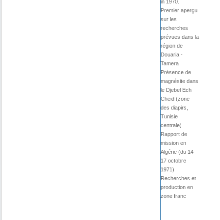
in 1970.
Premier aperçu
sur les
recherches
prévues dans la
région de
Douaria -
Tamera
Présence de
magnésite dans
le Djebel Ech
Cheid (zone
des diapirs,
Tunisie
centrale)
Rapport de
mission en
Algérie (du 14-
17 octobre
1971)
Recherches et
production en
zone franc