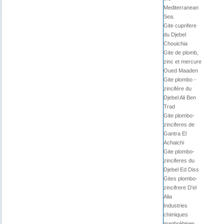
Mediterranean
Sea.
Gite cuprifere
du Djebel
Chouichia
Gite de plomb,
zinc et mercure
Oued Maaden
Gite plombo -
zincifère du
Djebel Ali Ben
Trad
Gite plombo-
zinciferes de
Gantra El
Achaichi
Gite plombo-
zinciferes du
Djebel Ed Diss
Gites plombo-
zincifrere D'el
Alia
Industries
chimiques
maghrébines