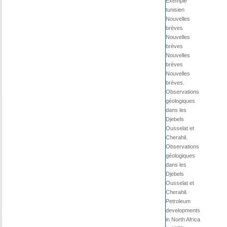
Exemple
tunisien
Nouvelles
brèves
Nouvelles
brèves
Nouvelles
brèves
Nouvelles
brèves.
Observations
géologiques
dans les
Djebels
Ousselat et
Cherahil.
Observations
géologiques
dans les
Djebels
Ousselat et
Cherahil.
Petroleum
developments
in North Africa