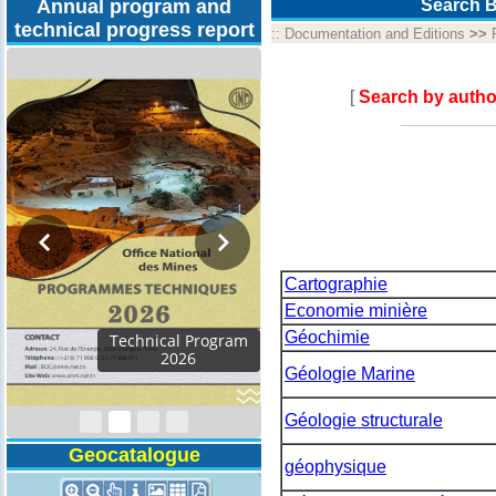
Annual program and
Search B
technical progress report
::
Documentation and Editions
>>
[
Search by autho
Cartographie
Economie minière
Géochimie
Activity Report 2024
Géologie Marine
Géologie structurale
Geocatalogue
géophysique