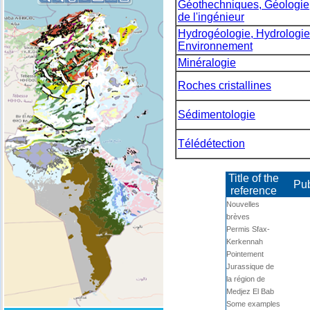
Géothechniques, Géologie
de l'ingénieur
Hydrogéologie, Hydrologie
Environnement
Minéralogie
Roches cristallines
Sédimentologie
Télédétection
Title of the
Pub
reference
Nouvelles
brèves
Permis Sfax-
Kerkennah
Pointement
Jurassique de
la région de
Medjez El Bab
Some examples