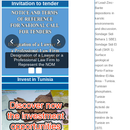
Invitation to tender
of Lead-Zinc-
Barite
depositions in
karstic
environments
and discussion.
Sondage Sidi
Behara 1 SBE1
Sondage Sidi El
Krafi (SKR 1).
Surface
Designation of a Lawyer or a
Professional Law Firm to
geological
Represent the NOM
report on the
Porto-Farina-
Metline-El Alia
Invest in Tunisia
Area - Tunisia.
Tunisian
phosphates.
Tunisie
Tunisie.
Activité de
l'industrie
minière de la
Tunisie en
1970.