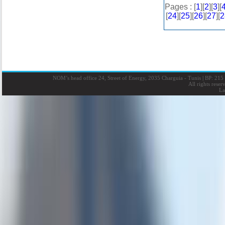
Pages : [
1
][
2
][
3
][
[
24
][
25
][
26
][
27
][
2
NOM’s head office 24, Street of Energy, 2035 Charguia - Tunis
|
BP: 215 
All rights rese
La