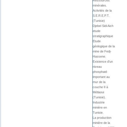
Ressources
minérales.
Activités de la
S.E.R.E.P.T.
(Tunisie)
Djebel Sidi Aich
etude
stratigraphique
Etude
géologique de la
mine de Fedj-
Hassene.
Existence d'un
niveau
phosphaté
important au
mur de la
couche II à
Métlaoui
(Tunisie).
Industrie
minière en
Tunisie.
La production
minière de la