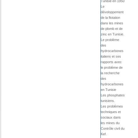
Tunisie en 1950
Le
développement
de la flotation
dans les mines
de plomb et de
zinc en Tunisie.
Le problème
des
hydrocarbones
italiens et ses
rapports avec
le problème de
la recherche
des
hydrocarbones
en Tunisie
Les phosphates
tunisiens.
Les problèmes
techniques et
sociaux dans
les mines du
Contrôle civil du
Kef.