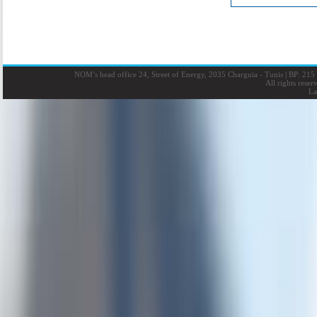
NOM’s head office 24, Street of Energy, 2035 Charguia - Tunis
|
BP: 215 
All rights rese
La