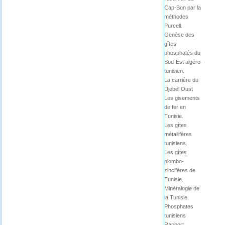
Cap-Bon par la
méthodes
Purcell.
Genèse des
gîtes
phosphatés du
Sud-Est algéro-
tunisien.
La carrière du
Djebel Oust
Les gisements
de fer en
Tunisie.
Les gîtes
métallifères
tunisiens.
Les gîtes
plombo-
zincifères de
Tunisie.
Minéralogie de
la Tunisie.
Phosphates
tunisiens
Rapport