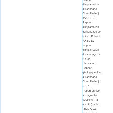
d'implantation
du sondage
Chott Fedjedj
n°2 (CF 2).
Rapport
d'implantation
du sondage de
l'Oued Bahloul
(O.BL 1).
Rapport
d'implantation
du sondage de
l'Oued
Massanerh.
Rapport
géologique final
du sondage
Chott Fedjedj 1
(CF 1).
Report on two
stratigraphic
sections (AE
and AF) in the
Thala Area.