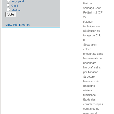
Very good
final du
Good
sondage Chott
Medium
Fedjedj n°2 (CF
2)
Rapport
View Poll Results
technique sur
l'éxécution du
forage de C.F.
II.
Séparation
calcite-
phosphate dans
les minerais de
phosphate
Nord-africains
par flottation
Structure
financière de
l'Industrie
minière
tunisienne.
Etude des
caractéristiques
capillaires du
réservoir du