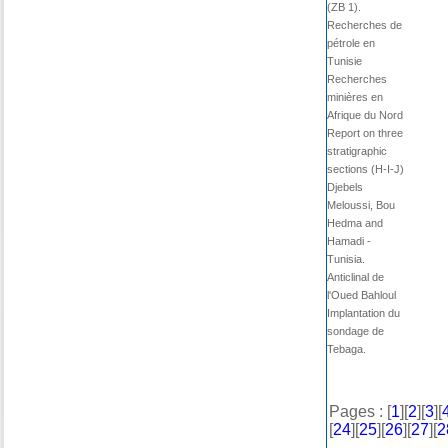
(ZB 1).
Recherches de
pétrole en
Tunisie
Recherches
minières en
Afrique du Nord
Report on three
stratigraphic
sections (H-I-J)
Djebels
Meloussi, Bou
Hedma and
Hamadi -
Tunisia.
Anticlinal de
l'Oued Bahloul
Implantation du
sondage de
Tebaga.
Pages : [
1
][
2
][
3
][
[
24
][
25
][
26
][
27
][
2