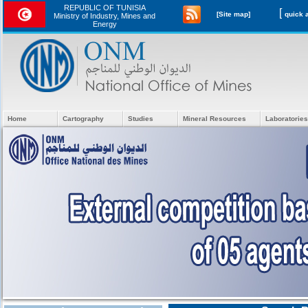
REPUBLIC OF TUNISIA
[
[Site map]
Ministry of Industry, Mines and
Energy
Home
Cartography
Studies
Mineral Resources
Laboratories