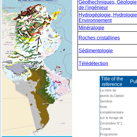
Géothechniques, Géologie
de l'ingénieur
Hydrogéologie, Hydrologie
Environnement
Minéralogie
Roches cristallines
Sédimentologie
Télédétection
Title of the
Pub
reference
La mine de
plomb du Djebel
Semène.
Note
complémentaire
sur le forage de
Zeramdine N°1,
Tunisie.
Programme