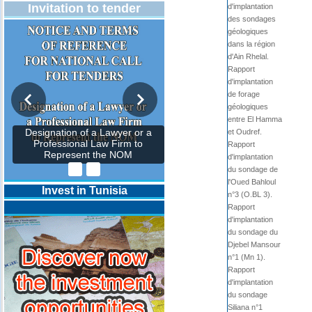
Invitation to tender
d'implantation
des sondages
géologiques
dans la région
d'Ain Rhelal.
Rapport
d'implantation
de forage
géologiques
entre El Hamma
et Oudref.
Designation of a Lawyer or a
Professional Law Firm to
Rapport
Represent the NOM
d'implantation
du sondage de
l'Oued Bahloul
Invest in Tunisia
n°3 (O.BL 3).
Rapport
d'implantation
du sondage du
Djebel Mansour
n°1 (Mn 1).
Rapport
d'implantation
du sondage
Siliana n°1