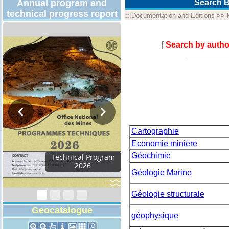
Annual program and
Search B
technical progress report
::
Documentation and Editions
>>
[
Search by autho
Cartographie
Economie minière
Géochimie
Technical Program
2026
Géologie Marine
Géologie structurale
Geocatalogue
géophysique