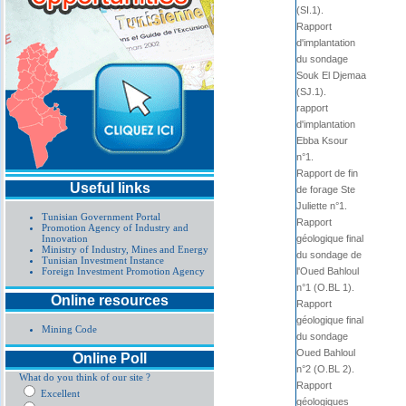
(SI.1).
Rapport
d'implantation
du sondage
Souk El Djemaa
(SJ.1).
rapport
d'implantation
Ebba Ksour
n°1.
Rapport de fin
Useful links
de forage Ste
Juliette n°1.
Tunisian Government Portal
Rapport
Promotion Agency of Industry and
Innovation
géologique final
Ministry of Industry, Mines and Energy
du sondage de
Tunisian Investment Instance
Foreign Investment Promotion Agency
l'Oued Bahloul
n°1 (O.BL 1).
Online resources
Rapport
géologique final
Mining Code
du sondage
Oued Bahloul
Online Poll
n°2 (O.BL 2).
What do you think of our site ?
Rapport
Excellent
géologiques