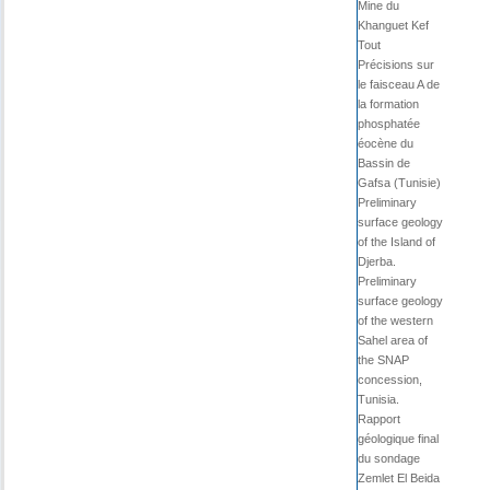
Mine du
Khanguet Kef
Tout
Précisions sur
le faisceau A de
la formation
phosphatée
éocène du
Bassin de
Gafsa (Tunisie)
Preliminary
surface geology
of the Island of
Djerba.
Preliminary
surface geology
of the western
Sahel area of
the SNAP
concession,
Tunisia.
Rapport
géologique final
du sondage
Zemlet El Beida