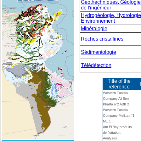
Géothechniques, Géologie
de l'ingénieur
Hydrogéologie, Hydrologie
Environnement
Minéralogie
Roches cristallines
Sédimentologie
Télédétection
Title of the
reference
Western Tunisia
Company Ali Ben
Khalifa n°2 ABK 2
Western Tunisia
Company Melitta n°1
ME 1
Aïn El Bey produits
de flottation.
Analyses