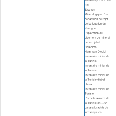
Maknassy - Sidi Bou
Zid
Examen
Minéralogique d'un
échantillon de rejet
de la flottation du
Khanguet
Exploration du
gisement de minerai
de fer djebel
Hameima
Hammam Djedidi
Inventaire minier de
la Tunisie
Inventaire minier de
la Tunisie
Inventaire minier de
la Tunisie djebel
chara
Inventaire minier de
Tunisie
L'activité minière de
la Tunisie en 1964.
La stratigraphie du
jurassique en