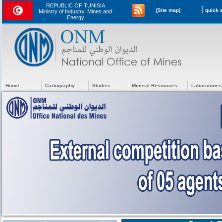
REPUBLIC OF TUNISIA
[
[Site map]
Ministry of Industry, Mines and
Energy
Home
Cartography
Studies
Mineral Resources
Laboratories