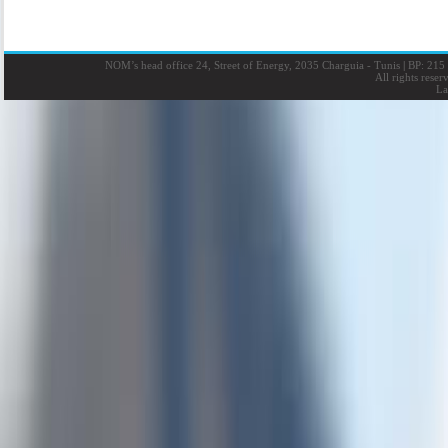
NOM’s head office 24, Street of Energy, 2035 Charguia - Tunis
|
BP: 215 
All rights rese
La