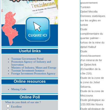
gouvernement
Tunisien
Djebel Mecella
Donnees statistiques
sur les argiles en
tunisie
Etude
complémentaire du
quartier palmier -
furkas de la mine du
djebel Hallouf
Useful links
Etude
d'enrichissement
Tunisian Government Portal
d'un minerai de fer
Promotion Agency of Industry and
Innovation
de Djebel Ank
Ministry of Industry, Mines and Energy
(Echantillon de la
Tunisian Investment Instance
Foreign Investment Promotion Agency
côte 216).
Etude de la zone de
Online resources
la zone du Jebel
Sekarna.
Mining Code
Etude de la zone de
Mezzouna
Online Poll
Etude géologique au
What do you think of our site ?
1/20.000 Ain Noura
Excellent
Etude géologique de