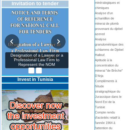
Invitation to tender
minéralogiques et
chimiques
Analyse d'un
echantillon de
minerai de plomb
provenant du djebel
azered
Analyse
granulométrique des
schlamms de Djebel
Hallouf.
Designation of a Lawyer or a
Professional Law Firm to
Aptitude à la
Represent the NOM
concentration du
minerai "de Brèche"
D'Arja
Invest in Tunisia
Compléments à
l'étude
stratigraphique du
Jurassique dans le
Nord Est de la
Tunisie
Compte rendu
d'activités relatif à
l'année 1964 à
l'attention du