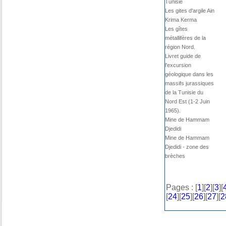
Tunisie
Les gites d'argile Ain
Krima Kerma
Les gîtes
métallifères de la
région Nord.
Livret guide de
l'excursion
géologique dans les
massifs jurassiques
de la Tunisie du
Nord Est (1-2 Juin
1965).
Mine de Hammam
Djedidi
Mine de Hammam
Djedidi - zone des
brèches
Pages : [
1
][
2
][
3
][
[
24
][
25
][
26
][
27
][
2