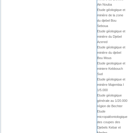
Ain Nouba
Etude géologique et
minière de la zone
du djebel Bou
Seboua
Etude géologique et
minière du Djebel
Azered
Etude géologique et
minière du djebel
Bou Mous
Etude geologique et
miniere Kebbouch
Sud
Etude géologique et
minière Majembia I
1/5.000
Etude géologique
générale au 1/20.000
région de Bechter
Etude
micropaléontologique
des coupes des
Djebels Kebar et
Merfeg.