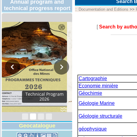
Annual program and
Search B
technical progress report
::
Documentation and Editions
>>
[
Search by autho
Cartographie
Economie minière
Géochimie
Activity Report 2024
Géologie Marine
Géologie structurale
Geocatalogue
géophysique