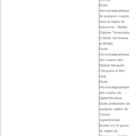
Etude
microstratigraphique
de quelques coupes
dans la région de
Kasserine - Sbeitla
(Djebels Tamesmida,
Chambi, Semmama
et Mrhila).
Etude
microstratigraphique
des coupes des
Djebels Mergueb
Chounane et Ben
Neja
Etude
microstratigraphique
des coupes du
Djebel Boudinar.
Etude preliminaire de
quelques sables de
Tunisie
septentrionale
Etudes sur le gypse
de region de